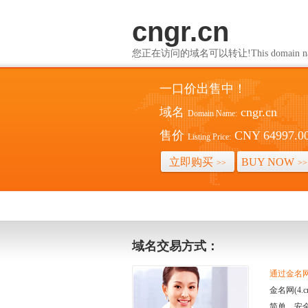
cngr.cn
您正在访问的域名可以转让!This domain name i
一口价出售中！
域名
cngr.cn
Domain Name:
售价
CNY 64997.0
Listing Price:
立即购买
BUY NOW
>>
>>
域名交易方式：
通过金名网(
金名网(4
简单、安