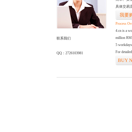
具体交易
我要
Process Ov
4.cn is a w
million RMB
联系我们
5 workdays
For detaile
QQ：2726103981
BUY 