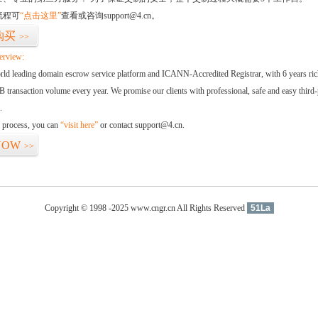
流程可
“点击这里”
查看或咨询support@4.cn。
购买
>>
erview:
orld leading domain escrow service platform and ICANN-Accredited Registrar, with 6 years ri
 transaction volume every year. We promise our clients with professional, safe and easy third-
.
d process, you can
“visit here”
or contact support@4.cn.
NOW
>>
Copyright © 1998 -2025 www.cngr.cn All Rights Reserved
51La